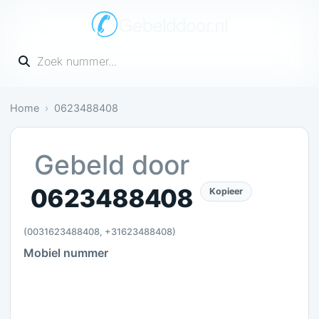
Gebelddoor.nl
Vul een telefoonnummer in
Home
0623488408
Nog onbekend: Nog geen meldingen over dit numm
Gebeld door
0623488408
Kopieer
(0031623488408, +31623488408)
Mobiel nummer