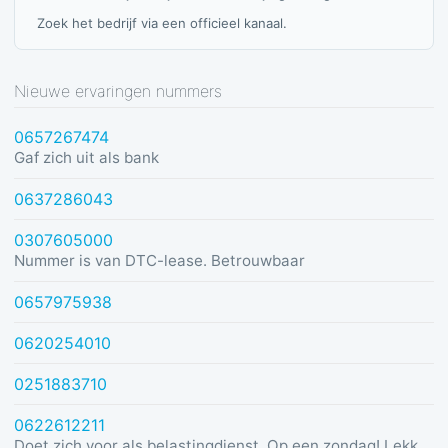
Zoek het bedrijf via een officieel kanaal.
Nieuwe ervaringen nummers
0657267474
Gaf zich uit als bank
0637286043
0307605000
Nummer is van DTC-lease. Betrouwbaar
0657975938
0620254010
0251883710
0622612211
Doet zich voor als belastingdienst. Op een zondag! Lekker dom