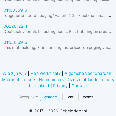
0113336916
"ongeautoriseerde poging" vanuit ING...Ik heb helemaal geen rekening bij ING :)
0622612211
Doet zich voor als belastingdienst. Eist betaling en stuurt link in bericht met dreiging van beslaglegging.
0113336916
sms met melding: Er is een ongeautoriseerde poging vastgesteld vanuit Duitsland was u dit niet? Bel de alarmlijn op 0113336916
Wie zijn wij?
|
Hoe werkt het?
|
Algemene voorwaarden
|
Microsoft fraude
|
Netnummers
|
Overzicht landnummers
buitenland
|
Privacy
|
Contact
Weergave:
Systeem
Licht
Donker
© 2017 - 2026 Gebelddoor.nl