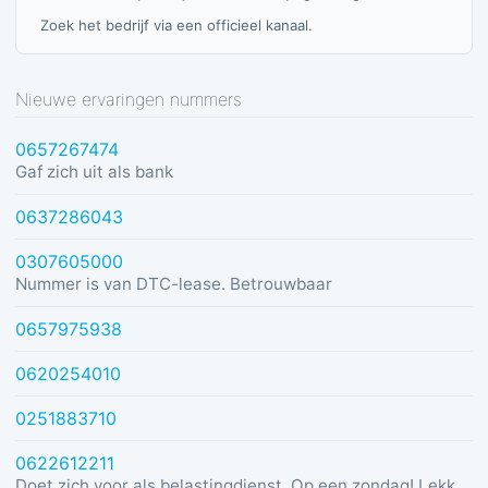
Zoek het bedrijf via een officieel kanaal.
Nieuwe ervaringen nummers
0657267474
Gaf zich uit als bank
0637286043
0307605000
Nummer is van DTC-lease. Betrouwbaar
0657975938
0620254010
0251883710
0622612211
Doet zich voor als belastingdienst. Op een zondag! Lekker dom