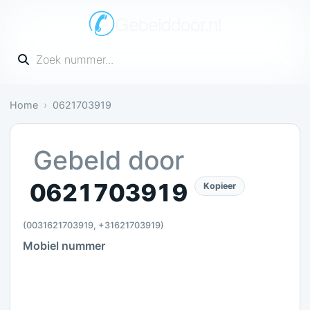
Gebelddoor.nl
Vul een telefoonnummer in
Home
0621703919
Nog onbekend: Nog geen meldingen over dit numm
Gebeld door
0621703919
Kopieer
(0031621703919, +31621703919)
Mobiel nummer