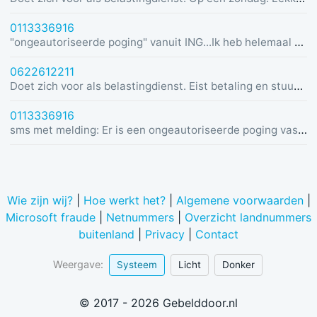
0113336916
"ongeautoriseerde poging" vanuit ING...Ik heb helemaal geen rekening bij ING :)
0622612211
Doet zich voor als belastingdienst. Eist betaling en stuurt link in bericht met dreiging van beslaglegging.
0113336916
sms met melding: Er is een ongeautoriseerde poging vastgesteld vanuit Duitsland was u dit niet? Bel de alarmlijn op 0113336916
Wie zijn wij?
|
Hoe werkt het?
|
Algemene voorwaarden
|
Microsoft fraude
|
Netnummers
|
Overzicht landnummers
buitenland
|
Privacy
|
Contact
Weergave:
Systeem
Licht
Donker
© 2017 - 2026 Gebelddoor.nl