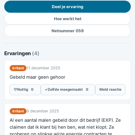
Deel je ervaring
Hoe werkt het
Netnummer 059
Ervaringen
(4)
11 december 2025
Irritant
Gebeld maar geen gehoor
♡
Nuttig
0
✓
Zelfde meegemaakt
0
Meld reactie
9 december 2025
Irritant
Al een aantal malen gebeld door dit bedrijf (EXP). Ze
claimen dat ik klant bij hen ben, wat niet klopt. Ze
proberen op slinkse wijze energie contracten te