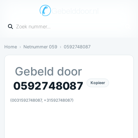
Gebelddoor.nl
Vul een telefoonnummer in
Home
Netnummer 059
0592748087
Irritant: 4 meldingen bevestigen dit
Gebeld door
0592748087
Kopieer
(0031592748087, +31592748087)