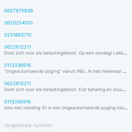
0657975938
0620254010
0251883710
0622612211
Doet zich voor als belastingdienst. Op een zondag! Lekker dom
0113336916
"ongeautoriseerde poging" vanuit ING...Ik heb helemaal geen rekening bij ING :)
0622612211
Doet zich voor als belastingdienst. Eist betaling en stuurt link in bericht met dreiging van beslaglegging.
0113336916
sms met melding: Er is een ongeautoriseerde poging vastgesteld vanuit Duitsland was u dit niet? Bel de alarmlijn op 0113336916
Vergelijkbare nummers