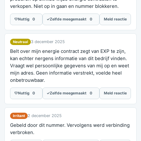
verkopen. Niet op in gaan en nummer blokkeren.
♡
Nuttig
0
✓
Zelfde meegemaakt
0
Meld reactie
3 december 2025
Neutraal
Belt over mijn energie contract zegt van EXP te zijn,
kan echter nergens informatie van dit bedrijf vinden.
Vraagt wel persoonlijke gegevens van mij op en weet
mijn adres. Geen informatie verstrekt, voelde heel
onbetrouwbaar.
♡
Nuttig
0
✓
Zelfde meegemaakt
0
Meld reactie
2 december 2025
Irritant
Gebeld door dit nummer. Vervolgens werd verbinding
verbroken.