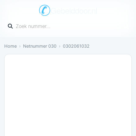
Gebelddoor.nl
Vul een telefoonnummer in
Home
Netnummer 030
0302061032
Nog onbekend: Nog geen meldingen over dit numm