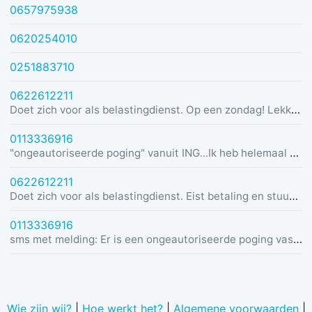
0657975938
0620254010
0251883710
0622612211
Doet zich voor als belastingdienst. Op een zondag! Lekker dom
0113336916
"ongeautoriseerde poging" vanuit ING...Ik heb helemaal geen rekening bij ING :)
0622612211
Doet zich voor als belastingdienst. Eist betaling en stuurt link in bericht met dreiging van beslaglegging.
0113336916
sms met melding: Er is een ongeautoriseerde poging vastgesteld vanuit Duitsland was u dit niet? Bel de alarmlijn op 0113336916
Wie zijn wij?
|
Hoe werkt het?
|
Algemene voorwaarden
|