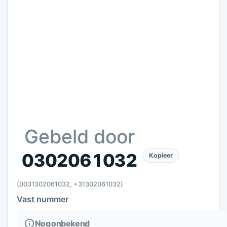
Gebeld door
0302061032
Kopieer
(0031302061032, +31302061032)
Vast nummer
Nog onbekend