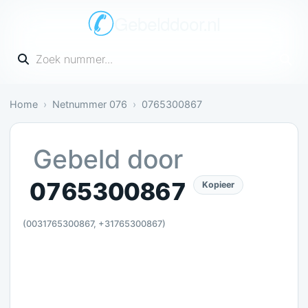
Gebelddoor.nl
Vul een telefoonnummer in
Home
Netnummer 076
0765300867
Nog onbekend: Nog geen meldingen over dit numm
Gebeld door
0765300867
Kopieer
(0031765300867, +31765300867)