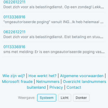
0622612211
Doet zich voor als belastingdienst. Op een zondag! Lekker dom
0113336916
"ongeautoriseerde poging" vanuit ING...Ik heb helemaal geen rekening bij ING :)
0622612211
Doet zich voor als belastingdienst. Eist betaling en stuurt link in bericht met dreiging van beslaglegging.
0113336916
sms met melding: Er is een ongeautoriseerde poging vastgesteld vanuit Duitsland was u dit niet? Bel de alarmlijn op 0113336916
Wie zijn wij?
|
Hoe werkt het?
|
Algemene voorwaarden
|
Microsoft fraude
|
Netnummers
|
Overzicht landnummers
buitenland
|
Privacy
|
Contact
Weergave:
Systeem
Licht
Donker