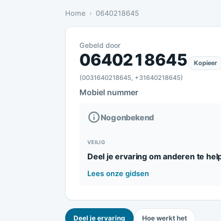
Home
0640218645
Gebeld door
Nog onbekend: Nog geen meldin
0640218645
Kopieer
(0031640218645, +31640218645)
Mobiel nummer
Nog onbekend
VEILIG
Deel je ervaring om anderen te hel
Lees onze gidsen
Deel je ervaring
Hoe werkt het