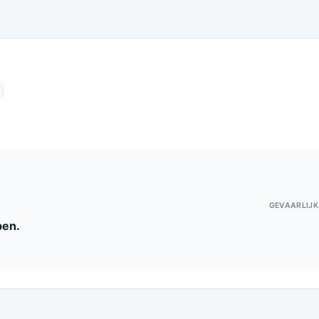
gen over dit nummer
GEVAARLIJK
pen.