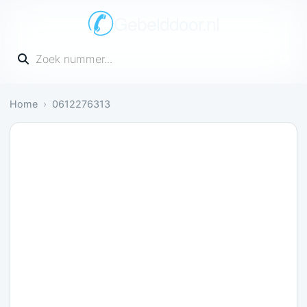
Gebelddoor.nl
Vul een telefoonnummer in
Home
0612276313
Nog onbekend: Nog geen meldingen over dit numm