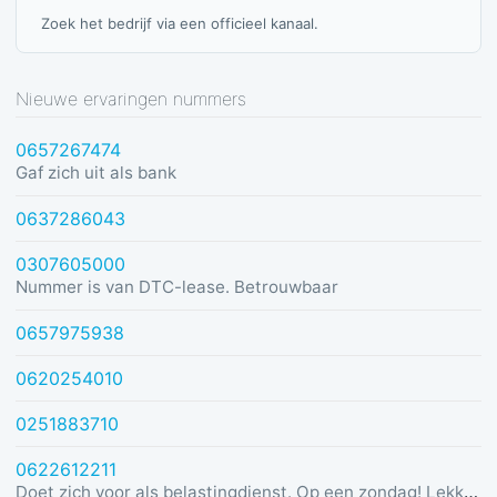
Zoek het bedrijf via een officieel kanaal.
Nieuwe ervaringen nummers
0657267474
Gaf zich uit als bank
0637286043
0307605000
Nummer is van DTC-lease. Betrouwbaar
0657975938
0620254010
0251883710
0622612211
Doet zich voor als belastingdienst. Op een zondag! Lekker dom