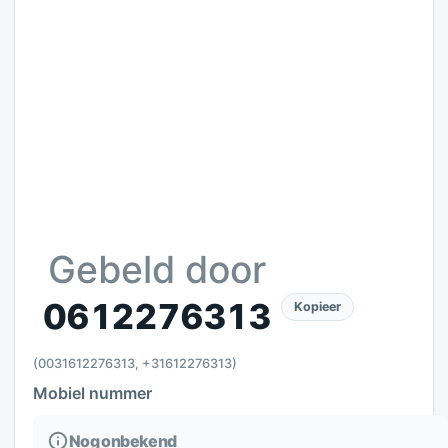
Gebeld door
0612276313
Kopieer
(0031612276313, +31612276313)
Mobiel nummer
Nog onbekend