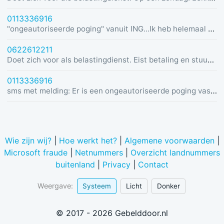
0113336916
"ongeautoriseerde poging" vanuit ING...Ik heb helemaal geen rekening bij ING :)
0622612211
Doet zich voor als belastingdienst. Eist betaling en stuurt link in bericht met dreiging van beslaglegging.
0113336916
sms met melding: Er is een ongeautoriseerde poging vastgesteld vanuit Duitsland was u dit niet? Bel de alarmlijn op 0113336916
Wie zijn wij?
|
Hoe werkt het?
|
Algemene voorwaarden
|
Microsoft fraude
|
Netnummers
|
Overzicht landnummers
buitenland
|
Privacy
|
Contact
Weergave:
Systeem
Licht
Donker
© 2017 - 2026 Gebelddoor.nl