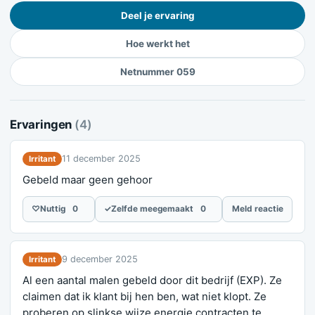
Deel je ervaring
Hoe werkt het
Netnummer 059
Ervaringen
(4)
11 december 2025
Irritant
Gebeld maar geen gehoor
♡
Nuttig
0
✓
Zelfde meegemaakt
0
Meld reactie
9 december 2025
Irritant
Al een aantal malen gebeld door dit bedrijf (EXP). Ze
claimen dat ik klant bij hen ben, wat niet klopt. Ze
proberen op slinkse wijze energie contracten te