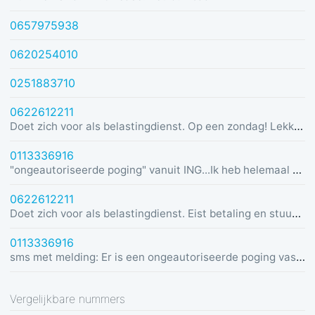
0657975938
0620254010
0251883710
0622612211
Doet zich voor als belastingdienst. Op een zondag! Lekker dom
0113336916
"ongeautoriseerde poging" vanuit ING...Ik heb helemaal geen rekening bij ING :)
0622612211
Doet zich voor als belastingdienst. Eist betaling en stuurt link in bericht met dreiging van beslaglegging.
0113336916
sms met melding: Er is een ongeautoriseerde poging vastgesteld vanuit Duitsland was u dit niet? Bel de alarmlijn op 0113336916
Vergelijkbare nummers