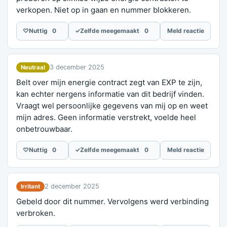
verkopen. Niet op in gaan en nummer blokkeren.
♡
Nuttig
0
✓
Zelfde meegemaakt
0
Meld reactie
3 december 2025
Neutraal
Belt over mijn energie contract zegt van EXP te zijn,
kan echter nergens informatie van dit bedrijf vinden.
Vraagt wel persoonlijke gegevens van mij op en weet
mijn adres. Geen informatie verstrekt, voelde heel
onbetrouwbaar.
♡
Nuttig
0
✓
Zelfde meegemaakt
0
Meld reactie
2 december 2025
Irritant
Gebeld door dit nummer. Vervolgens werd verbinding
verbroken.