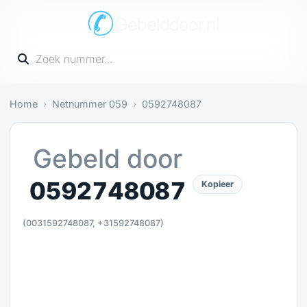
Gebelddoor.nl
Vul een telefoonnummer in
Home
Netnummer 059
0592748087
Irritant: 4 meldingen bevestigen dit
Gebeld door
0592748087
Kopieer
(0031592748087, +31592748087)