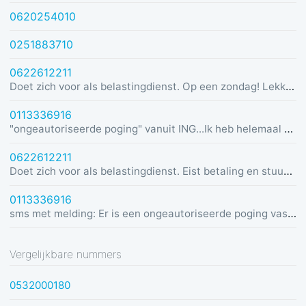
0620254010
0251883710
0622612211
Doet zich voor als belastingdienst. Op een zondag! Lekker dom
0113336916
"ongeautoriseerde poging" vanuit ING...Ik heb helemaal geen rekening bij ING :)
0622612211
Doet zich voor als belastingdienst. Eist betaling en stuurt link in bericht met dreiging van beslaglegging.
0113336916
sms met melding: Er is een ongeautoriseerde poging vastgesteld vanuit Duitsland was u dit niet? Bel de alarmlijn op 0113336916
Vergelijkbare nummers
0532000180