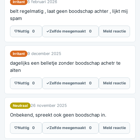
5 februari 2026
Irritant
belt regelmatig , laat geen boodschap achter , lijkt mij
spam
♡
Nuttig
0
✓
Zelfde meegemaakt
0
Meld reactie
9 december 2025
Irritant
dagelijks een belletje zonder boodschap achetr te
alten
♡
Nuttig
0
✓
Zelfde meegemaakt
0
Meld reactie
26 november 2025
Neutraal
Onbekend, spreekt ook geen boodschap in.
♡
Nuttig
0
✓
Zelfde meegemaakt
0
Meld reactie