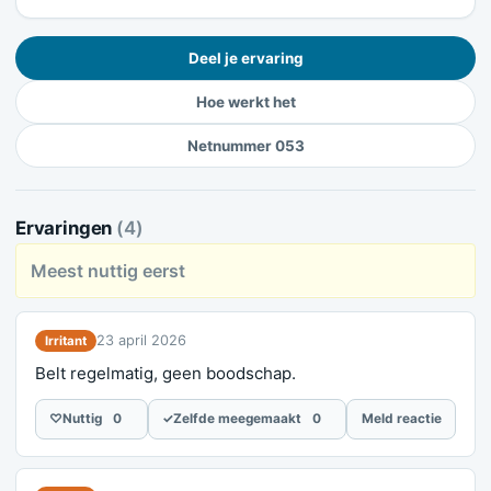
Deel je ervaring
Hoe werkt het
Netnummer 053
Ervaringen
(4)
Meest nuttig eerst
23 april 2026
Irritant
Belt regelmatig, geen boodschap.
♡
Nuttig
0
✓
Zelfde meegemaakt
0
Meld reactie