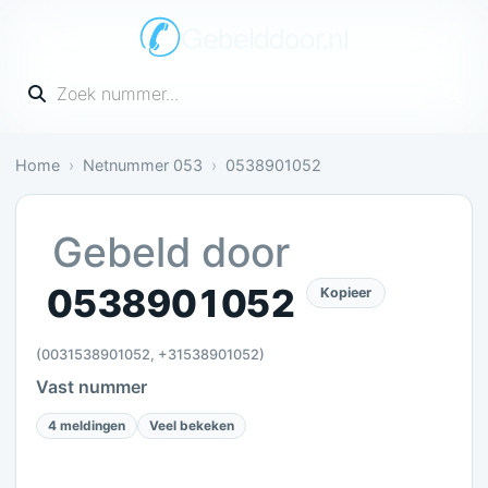
Gebelddoor.nl
Vul een telefoonnummer in
Home
Netnummer 053
0538901052
Irritant: 4 meldingen bevestigen dit
Gebeld door
0538901052
Kopieer
(0031538901052, +31538901052)
Vast nummer
4 meldingen
Veel bekeken