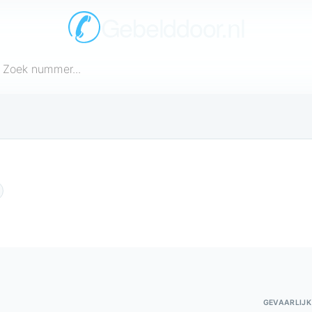
Gebelddoor.nl
een telefoonnummer in
gen over dit nummer
GEVAARLIJK