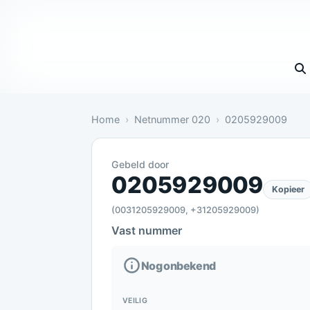
Vul 
Home
Netnummer 020
0205929009
Gebeld door
Nog onbekend: Nog geen meldin
0205929009
Kopieer
(0031205929009, +31205929009)
Vast nummer
Nog onbekend
VEILIG