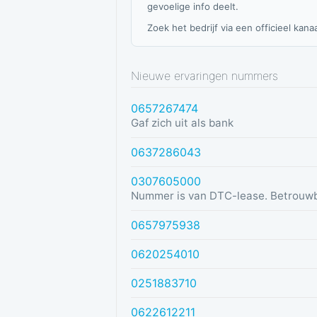
gevoelige info deelt.
Zoek het bedrijf via een officieel kanaa
Nieuwe ervaringen nummers
0657267474
Gaf zich uit als bank
0637286043
0307605000
Nummer is van DTC-lease. Betrouw
0657975938
0620254010
0251883710
0622612211