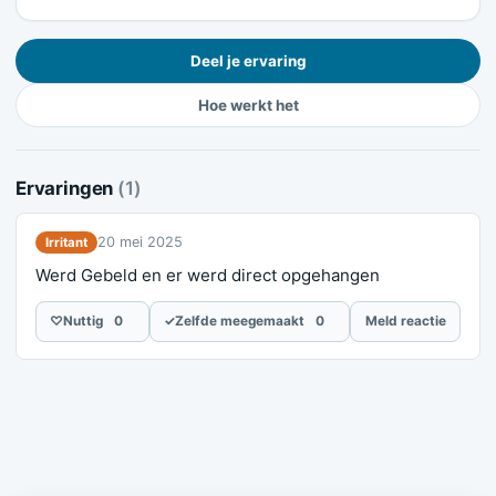
Deel je ervaring
Hoe werkt het
Ervaringen
(1)
20 mei 2025
Irritant
Werd Gebeld en er werd direct opgehangen
♡
Nuttig
0
✓
Zelfde meegemaakt
0
Meld reactie
Meld je ervaring