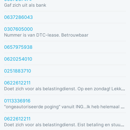
Gaf zich uit als bank
0637286043
0307605000
Nummer is van DTC-lease. Betrouwbaar
0657975938
0620254010
0251883710
0622612211
Doet zich voor als belastingdienst. Op een zondag! Lekker dom
0113336916
"ongeautoriseerde poging" vanuit ING...Ik heb helemaal geen rekening bij ING :)
0622612211
Doet zich voor als belastingdienst. Eist betaling en stuurt link in bericht met dreiging van beslaglegging.