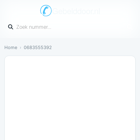
Gebelddoor.nl
Vul een telefoonnummer in
Home
0683555392
Irritant: 1 melding bevestigt dit